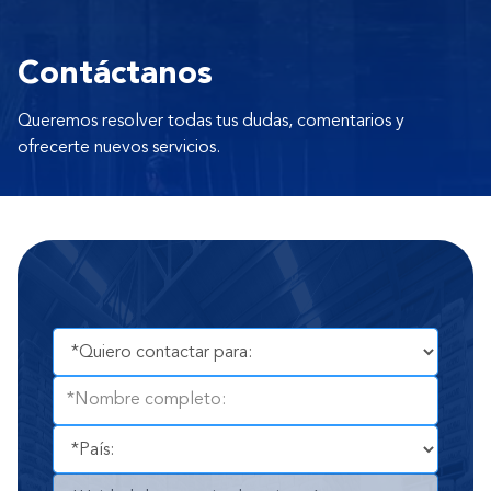
Contáctanos
Queremos resolver todas tus dudas, comentarios y
ofrecerte nuevos servicios.